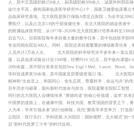
人，其中正高级职称250余人，副高级职称300余人，泌尿外科郭
诊疗水平高，拥有国家临床医学研究中心1个，国家卫健委临床重点专
品临床研究基地。北大医院是医疗保险A类定点医院，为全市近200
费医疗，以及占北京1/8的干部保健任务。在北大医院的就诊患者中
的附属临床医学院，从1977年-2020年北大医院累计培养本科生3300
后近70人。目前医院每年承担着大量的教学任务，其中包括医学部8年
专业同期在院近400人。同时，医院还承担着繁重的继续教育任务
人员共计2万余人次。 北大医院的科学研究水平多年来一直位居
题，以及临床试验合计近1500项，经费约10.5亿元，其中纵向课题6.
2000余篇，其中部分发表在包括New Engl J Med、Lancet、Blo
等科技成果奖50余项，其中国家及部委级奖项22 项。 北大医院
精神和“生命至上，举国同心，舍生忘死，尊重科学，命运与共”的
百年历史与硕果，面向新时代使命与担当，医院凝聚全院职工智慧 ，
同行的北大医院人会继续传承 “厚德尚道”的核心价值观，追求“水准
中国梦的道路上，在健康中国、科技兴国、教育强国的背景之下，勇
人为本，学术引领未来”的行动纲领，依托“聚焦学术竞争力，打造医
云院区：医疗先行，学科统筹;大兴院区：国际视野，北大模式”的一
启“新时代筑梦三十年”的时代征程。